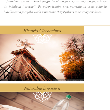
działaniem czynnika chemicznego, termicznego i hydrostatycznego, a także
do inhalacji i irygacji. Po odpowiednim przetworzeniu ta sama solanka
butelkowana jest jako woda mineralna "Krystynka" i inne wody smakowe.
Historia Ciechocinka
Naturalne bogactwa