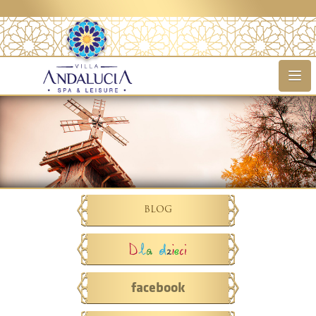
Hotel
Pokoje
Cennik
Oferta
BLOG
Spa
Referencje
facebook
Galeria