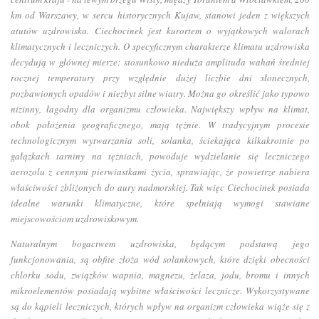
km od Warszawy, w sercu historycznych Kujaw, stanowi jeden z większych
atutów uzdrowiska. Ciechocinek jest kurortem o wyjątkowych walorach
klimatycznych i leczniczych. O specyficznym charakterze klimatu uzdrowiska
decydują w głównej mierze: stosunkowo nieduża amplituda wahań średniej
rocznej temperatury przy względnie dużej liczbie dni słonecznych,
pozbawionych opadów i niezbyt silne wiatry. Można go określić jako typowo
nizinny, łagodny dla organizmu człowieka. Największy wpływ na klimat,
obok położenia geograficznego, mają tężnie. W tradycyjnym procesie
technologicznym wytwarzania soli, solanka, ściekająca kilkakrotnie po
gałązkach tarniny na tężniach, powoduje wydzielanie się leczniczego
aerozolu z cennymi pierwiastkami życia, sprawiając, że powietrze nabiera
właściwości zbliżonych do aury nadmorskiej. Tak więc Ciechocinek posiada
idealne warunki klimatyczne, które spełniają wymogi stawiane
miejscowościom uzdrowiskowym.
Naturalnym bogactwem uzdrowiska, będącym podstawą jego
funkcjonowania, są obfite złoża wód solankowych, które dzięki obecności
chlorku sodu, związków wapnia, magnezu, żelaza, jodu, bromu i innych
mikroelementów posiadają wybitne właściwości lecznicze. Wykorzystywane
są do kąpieli leczniczych, których wpływ na organizm człowieka wiąże się z