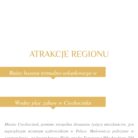
ATRAKCJE REGIONU
Ruiny basenu termalno-solankowego w
Ciechocinku
Wodny plac zabaw w Ciechocinku
Miasto Ciechocinek, pomimo niespełna dwunastu tysięcy mieszkańców, jest
największym nizinnym uzdrowiskiem w Polsce. Malownicze położenie w
centrum kraju - na lewym brzegu Wisły, między Toruniem a Włocławkiem, 200