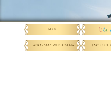
BLOG
PANORAMA WIRTUALNA
FILMY O CI