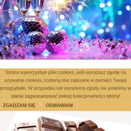
Strona wykorzystuje pliki cookies, jeśli wyrażasz zgodę na
zech Króli. Jest to pierwszy przedłużony weekend w Nowym Roku, gdyż św
używanie cookies, zostaną one zapisane w pamięci Twojej
ąć czas wolny.
przeglądarki. W przypadku nie wyrażenia zgody nie jesteśmy w
stanie zagwarantować pełnej funkcjonalności strony!
d do naszego obiektu z zabiegami SPA. Zimą polecamy szczególnie rozgrze
ZGADZAM SIĘ
ODMAWIAM