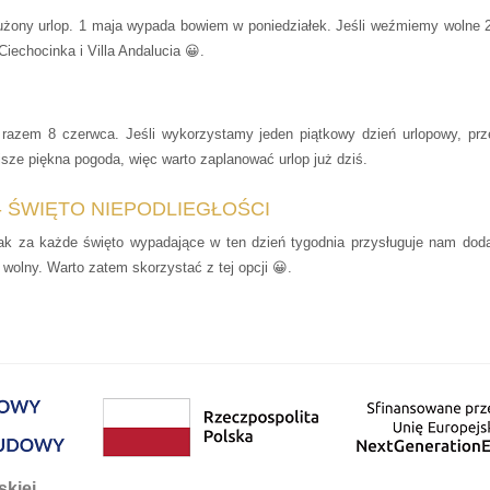
użony urlop. 1 maja wypada bowiem w poniedziałek. Jeśli weźmiemy wolne 
iechocinka i Villa Andalucia 😀.
razem 8 czerwca. Jeśli wykorzystamy jeden piątkowy dzień urlopowy, prz
isze piękna pogoda, więc warto zaplanować urlop już dziś.
 ŚWIĘTO NIEPODLIEGŁOŚCI
ak za każde święto wypadające w ten dzień tygodnia przysługuje nam do
 wolny. Warto zatem skorzystać z tej opcji 😀.
skiej