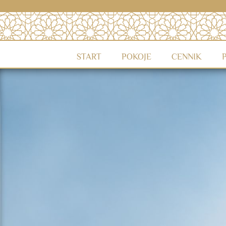
START
POKOJE
CENNIK