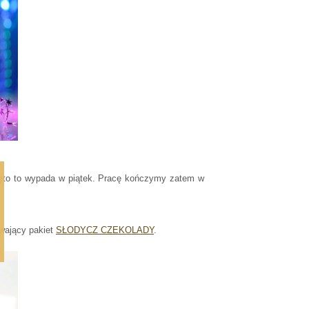
ięto to wypada w piątek. Pracę kończymy zatem w
wający pakiet
SŁODYCZ CZEKOLADY
.